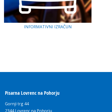
INFORMATIVNI IZRAČUN
Pisarna Lovrenc na Pohorju
Gornji trg 44
2344 Lovrenc na Pohorju