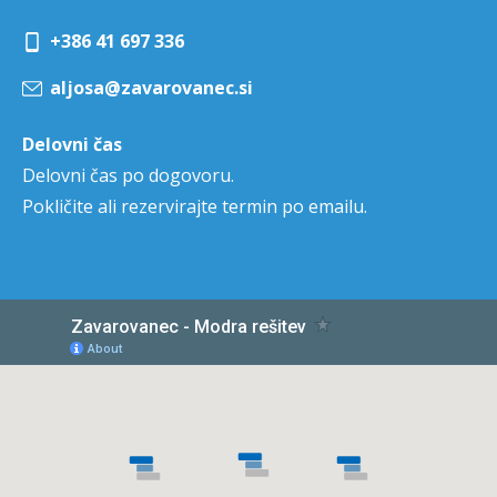
+386 41 697 336
aljosa@zavarovanec.si
Delovni čas
Delovni čas po dogovoru.
Pokličite ali rezervirajte termin po emailu.