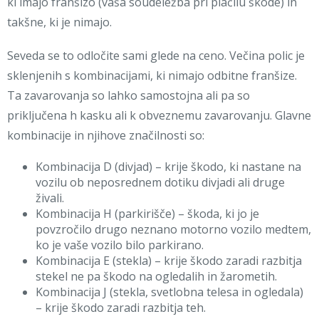
ki imajo franšizo (vaša soudeležba pri plačilu škode) in
takšne, ki je nimajo.
Seveda se to odločite sami glede na ceno. Večina polic je
sklenjenih s kombinacijami, ki nimajo odbitne franšize.
Ta zavarovanja so lahko samostojna ali pa so
priključena h kasku ali k obveznemu zavarovanju. Glavne
kombinacije in njihove značilnosti so:
Kombinacija D (divjad) – krije škodo, ki nastane na
vozilu ob neposrednem dotiku divjadi ali druge
živali.
Kombinacija H (parkirišče) – škoda, ki jo je
povzročilo drugo neznano motorno vozilo medtem,
ko je vaše vozilo bilo parkirano.
Kombinacija E (stekla) – krije škodo zaradi razbitja
stekel ne pa škodo na ogledalih in žarometih.
Kombinacija J (stekla, svetlobna telesa in ogledala)
– krije škodo zaradi razbitja teh.