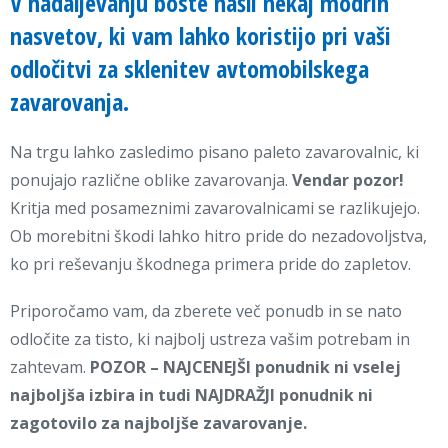
V nadaljevanju boste našli nekaj modrih
nasvetov, ki vam lahko koristijo pri vaši
odločitvi za sklenitev avtomobilskega
zavarovanja.
Na trgu lahko zasledimo pisano paleto zavarovalnic, ki
ponujajo različne oblike zavarovanja.
Vendar pozor!
Kritja med posameznimi zavarovalnicami se razlikujejo.
Ob morebitni škodi lahko hitro pride do nezadovoljstva,
ko pri reševanju škodnega primera pride do zapletov.
Priporočamo vam, da zberete več ponudb in se nato
odločite za tisto, ki najbolj ustreza vašim potrebam in
zahtevam.
POZOR – NAJCENEJŠI ponudnik ni vselej
najboljša izbira in tudi NAJDRAŽJI ponudnik ni
zagotovilo za najboljše zavarovanje.